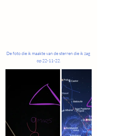
De foto die ik maakte van de sterren die ik zag 
op 22-11-22.