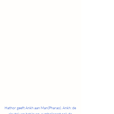
Hathor geeft Ankh aan Man(Pharao). Ankh: de 
sleutel van het leven. symboliseert ook de 