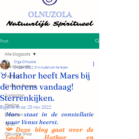
OLNUZOLA
Natuurlijk Spiritueel
Natuurlijk Spiritueel
Post
Alle blogposts
Olga Olnuzola
Alle blogposts
24 nov 2022
5 minuten om te lezen
♉️ Hathor heeft Mars bij
Painting
de horens vandaag!
Creative Process
Symbolism
Sterrenkijken.
Healing
Bijgewerkt op:
25 nov 2022
Mars staat in de constellatie 
Exhibition
waar Venus heerst.
Tarot
📯
Deze blog gaat over de 
Olnuzola Shop
Godin Hathor en 