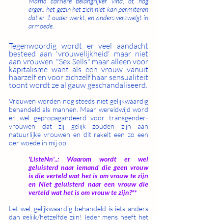
Mama carriëre belangrijker vind, of, nog 
erger.. het gezin het zich niet kan permiteren 
dat er 1 ouder werkt, en anders verzwelgt in 
armoede.
Tegenwoordig wordt er veel aandacht 
besteed aan 'vrouwelijkheid' maar niet 
aan vrouwen. "Sex Sells" maar alleen voor 
kapitalisme want als een vrouw vanuit 
haarzelf en voor zichzelf haar sensualiteit 
toont wordt ze al gauw geschandaliseerd.
Vrouwen worden nog steeds niet gelijkwaardig 
behandeld als mannen. Maar wereldwijd word 
er wel gepropagandeerd voor transgender-
vrouwen dat zij gelijk zouden zijn aan 
natuurlijke vrouwen en dit rakelt een zo een 
oer woede in mij op! 
'ListeNn'..: Waarom wordt er wel 
geluisterd naar iemand die geen vrouw 
is die verteld wat het is om vrouw te zijn 
en Niet geluisterd naar een vrouw die 
verteld wat het is om vrouw te zijn?**
Let wel, gelijkwaardig behandeld is iets anders 
dan gelijk/hetzelfde zijn! Ieder mens heeft het 