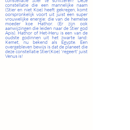
constellatie Stier te schitteren! Deze 
constellatie die een mannelijke naam 
(Stier en niet Koe) heeft gekregen, komt 
oorspronkelijk voort uit juist een super 
vrouwelijke energie: die van de hemelse 
moeder koe Hathor. (Er zijn ook 
aanwijzingen die leiden naar de Stier god 
Apis). Hathor of Het-Heru is een van de 
oudste godinnen uit het zwarte land: 
Kemet, nu bekend als Egypte. Een 
overgebleven bewijs is dat de planeet die 
deze constellatie Stier(Koe) 'regeert' juist 
Venus is! 