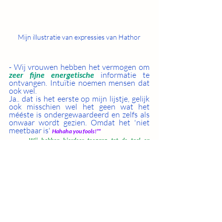
Mijn illustratie van expressies van Hathor
- Wij vrouwen hebben het vermogen om 
zeer fijne energetische
 informatie te 
ontvangen. Intuïtie noemen mensen dat 
ook wel.
Ja.. dat is het eerste op mijn lijstje, gelijk 
ook misschien wel het geen wat het 
mééste is ondergewaardeerd en zelfs als 
onwaar wordt gezien. Omdat het 'niet 
meetbaar is' 
Hahaha you fools!**
Wij hebben hierdoor toegang tot de taal en 
boodschappen van planten. De boodschappen van 
jou, waarvan je niet eens weet dat je deze ons 
'verteld'. De informatie van voorouders en spirits.  
- Wij vrouwen leven in cycli's. Niet lineair. 
Veranderlijk. 
Elke dag zijn wij anders
! Wij 
hebben vele gezichten. Dat is onze 
natuur. Onvoorspelbaar. Elke dag is het 
weer ook anders. Elke dag staan de 