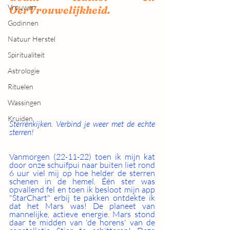
Vrouwen
OerVrouwelijkheid.
Godinnen
Natuur Herstel
Spiritualiteit
Astrologie
Rituelen
Wassingen
Kruiden
Sterrenkijken. Verbind je weer met de echte 
sterren!
Vanmorgen (22-11-22) toen ik mijn kat 
door onze schuifpui naar buiten liet rond 
6 uur viel mij op hoe helder de sterren 
schenen in de hemel. Één ster was 
opvallend fel en toen ik besloot mijn app 
"StarChart" erbij te pakken ontdekte ik 
dat het Mars was! De planeet van 
mannelijke, actieve energie. Mars stond 
daar te midden van 'de horens' van de 