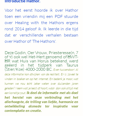
Introductie Hathor.
Voor het eerst hoorde ik over Hathor 
toen een vriendin mij een PDF stuurde 
over Healing with the Hathors ergens 
rond 2014 geloof ik. Ik leerde in die tijd 
dat er verschillende verhalen bestaan 
over Hathor of 'The Hathors'. 
Deze Godin, Oer Vrouw, Priesteresse(n, 7 
of 9) ook wel Het-Hert genoemd of ḤWT-
ḤR wat Huis van Horus betekend, werd 
geëerd in het tijdperk van Taurus 
(Stier/Koe) 4000-2000 BC. 
Even tussendoor! Al 
deze informatie kan afwijken van de realiteit. Er is zoveel te 
vinden in boeken en op het internet. En bedenk je maar, wat 
kunnen we nou ècht zeker weten over duizenden jaren 
geleden? Neem wat je leest of hoort, wáár  dan ook altijd met 
Ik deel de informatie met als doel 
een korreltje zout. 
het herstel van onze verbinding met het 
allerhoogste, de trilling van liefde, harmonie en 
ontwikkeling alsmede ter inspiratie voor 
contemplatie en creatie.