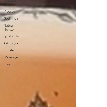
Olnuzola
Shop
Vrouwen
Godinnen
Natuur
Herstel
Spiritualiteit
Astrologie
Rituelen
Wassingen
Kruiden