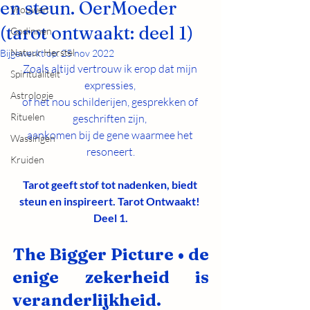
en steun. OerMoeder
Vrouwen
(tarot ontwaakt: deel 1)
Godinnen
Natuur Herstel
Bijgewerkt op:
25 nov 2022
Zoals altijd vertrouw ik erop dat mijn 
Spiritualiteit
expressies, 
Astrologie
of het nou schilderijen, gesprekken of 
Rituelen
geschriften zijn, 
aankomen bij de gene waarmee het 
Wassingen
resoneert.
Kruiden
Tarot geeft stof tot nadenken, biedt 
steun en inspireert. Tarot Ontwaakt! 
Deel 1.
The Bigger Picture • de 
enige zekerheid is 
veranderlijkheid. 