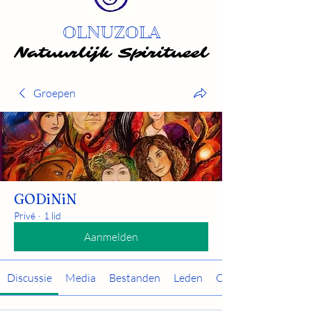
OLNUZOLA
Natuurlijk Spiritueel
Natuurlijk Spiritueel
Groepen
GODiNiN
Privé
·
1 lid
Aanmelden
Discussie
Media
Bestanden
Leden
Over