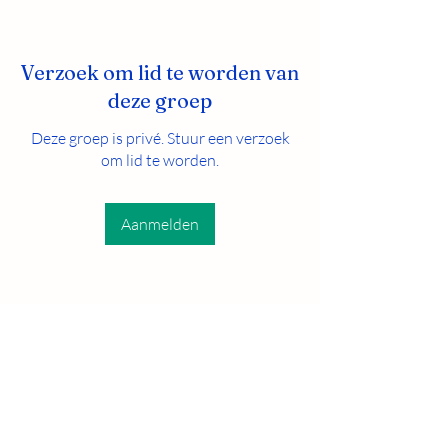
Verzoek om lid te worden van
deze groep
Deze groep is privé. Stuur een verzoek
om lid te worden.
Aanmelden
Over
- Introduceer hier jezelf wanneer je
binnen komt in GODiNiN
...
Meer lezen